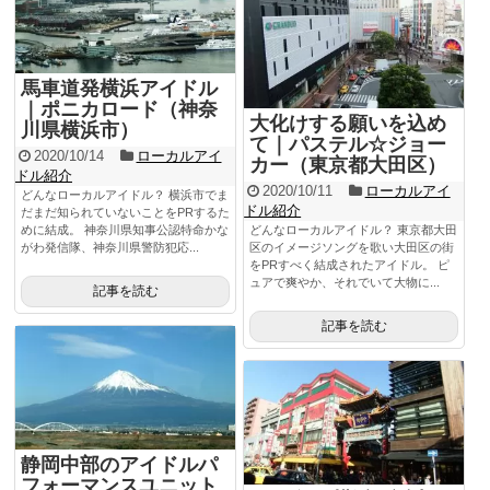
馬車道発横浜アイドル
｜ポニカロード（神奈
大化けする願いを込め
川県横浜市）
て｜パステル☆ジョー
2020/10/14
ローカルアイ
カー（東京都大田区）
ドル紹介
2020/10/11
ローカルアイ
どんなローカルアイドル？ 横浜市でま
ドル紹介
だまだ知られていないことをPRするた
めに結成。 神奈川県知事公認特命かな
どんなローカルアイドル？ 東京都大田
がわ発信隊、神奈川県警防犯応...
区のイメージソングを歌い大田区の街
をPRすべく結成されたアイドル。 ピ
ュアで爽やか、それでいて大物に...
記事を読む
記事を読む
静岡中部のアイドルパ
フォーマンスユニット