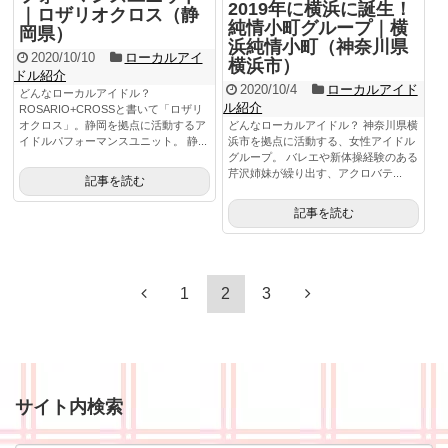
2019年に横浜に誕生！
｜ロザリオクロス（静
純情小町グループ｜横
岡県）
浜純情小町（神奈川県
2020/10/10
ローカルアイ
横浜市）
ドル紹介
2020/10/4
ローカルアイド
どんなローカルアイドル？
ル紹介
ROSARIO+CROSSと書いて「ロザリ
オクロス」。静岡を拠点に活動するア
どんなローカルアイドル？ 神奈川県横
イドルパフォーマンスユニット。 静...
浜市を拠点に活動する、女性アイドル
グループ。 バレエや新体操経験のある
芹沢姉妹が繰り出す、アクロバテ...
記事を読む
記事を読む
1
2
3
サイト内検索