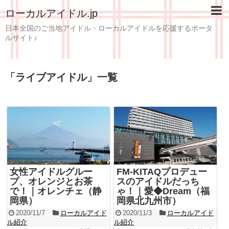
ローカルアイドル.jp
日本全国のご当地アイドル・ローカルアイドルを応援するポータ
ルサイト♪
「
ライブアイドル
」
一覧
女性アイドルグルー
FM-KITAQプロデュー
プ、オレンジとお茶
スのアイドルだっち
で！｜オレンチェ（静
ゃ！｜愛◆Dream（福
岡県）
岡県北九州市）
2020/11/7
ローカルアイド
2020/11/3
ローカルアイド
ル紹介
ル紹介