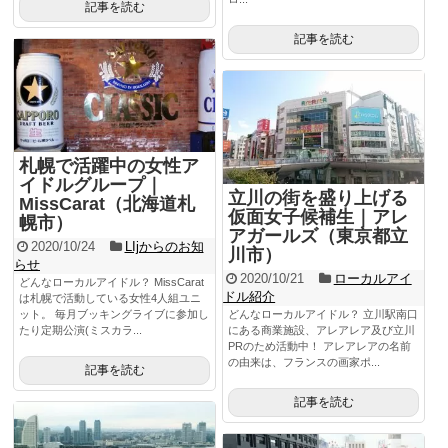
記事を読む
記事を読む
札幌で活躍中の女性ア
イドルグループ｜
立川の街を盛り上げる
MissCarat（北海道札
仮面女子候補生｜アレ
幌市）
アガールズ（東京都立
2020/10/24
LIjからのお知
川市）
らせ
2020/10/21
ローカルアイ
どんなローカルアイドル？ MissCarat
ドル紹介
は札幌で活動している女性4人組ユニ
ット。 毎月ブッキングライブに参加し
どんなローカルアイドル？ 立川駅南口
たり定期公演(ミスカラ...
にある商業施設、アレアレア及び立川
PRのため活動中！ アレアレアの名前
の由来は、フランスの画家ポ...
記事を読む
記事を読む