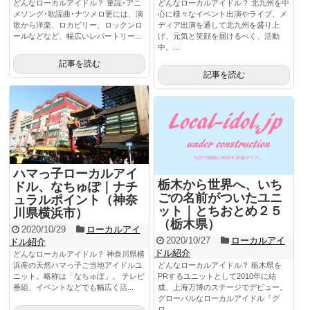
どんなローカルアイドル？ 童謡･アニ
どんなローカルアイドル？ 北九州を中
メソング･歌謡曲･ナツメロ更には、演
心に様々なイベント出演やライブ、メ
歌から洋楽、ロカビリー、ロックンロ
ディア出演を通して北九州を盛り上
ールなどなど、幅広いレパートリー...
げ、元気と笑顔を届けるべく、活動
中。...
記事を読む
記事を読む
ハマっ子ローカルアイ
栃木から世界へ、いち
ドル、なちゅぽ｜ナチ
ごの名前がついたユニ
ュラルポイント（神奈
ット｜とちおとめ２５
川県横浜市）
（栃木県）
2020/10/29
ローカルアイ
2020/10/27
ローカルアイ
ドル紹介
ドル紹介
どんなローカルアイドル？ 神奈川県横
浜産の天然ハマっ子ご当地アイドルユ
どんなローカルアイドル？ 栃木県を
ニット。略称は「なちゅぽ」。 テレビ
PRするユニットとして2010年に結
番組、イベントなどでも幅広く活...
成、上海万博のステージでデビュー。
グローバルなローカルアイドル『グ
ロ...