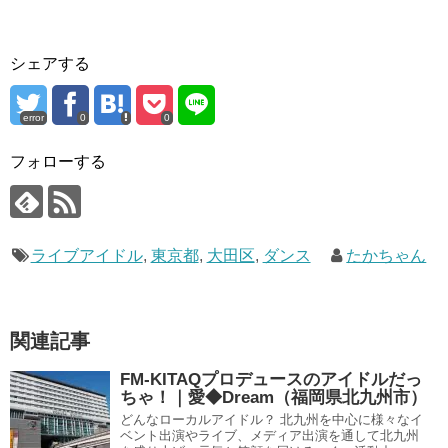
シェアする
error
0
0
フォローする
ライブアイドル
,
東京都
,
大田区
,
ダンス
たかちゃん
関連記事
FM-KITAQプロデュースのアイドルだっ
ちゃ！｜愛◆Dream（福岡県北九州市）
どんなローカルアイドル？ 北九州を中心に様々なイ
ベント出演やライブ、メディア出演を通して北九州