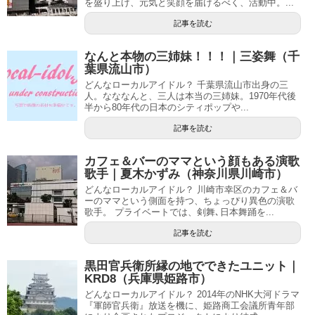
を盛り上げ、元気と笑顔を届けるべく、活動中。...
記事を読む
なんと本物の三姉妹！！！｜三姿舞（千
葉県流山市）
どんなローカルアイドル？ 千葉県流山市出身の三
人。なななんと、三人は本当の三姉妹。​ 1970年代後
半から80年代の日本のシティポップや...
記事を読む
カフェ＆バーのママという顔もある演歌
歌手｜夏木かずみ（神奈川県川崎市）
どんなローカルアイドル？ 川崎市幸区のカフェ＆バ
ーのママという側面を持つ、ちょっぴり異色の演歌
歌手。 プライベートでは、剣舞､日本舞踊を...
記事を読む
黒田官兵衛所縁の地でできたユニット｜
KRD8（兵庫県姫路市）
どんなローカルアイドル？ 2014年のNHK大河ドラマ
『軍師官兵衛』放送を機に、姫路商工会議所青年部