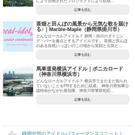
により企画されたプロジェクトにより結成...
記事を読む
茶畑と田んぼの風景から元気な歌を届け
る♪｜Marble-Maple（静岡県掛川市）
どんなローカルアイドル？ 静岡・掛川のダイニン
グ・バーを拠点とするアイドルです。 茶畑と田んぼ
のある自然いっぱいのこの地から笑顔と元気と...
記事を読む
馬車道発横浜アイドル｜ポニカロード
（神奈川県横浜市）
どんなローカルアイドル？ 横浜市でまだまだ知られ
ていないことをPRするために結成。 神奈川県知事公
認特命かながわ発信隊、神奈川県警防犯応...
記事を読む
静岡中部のアイドルパフォーマンスユニット｜