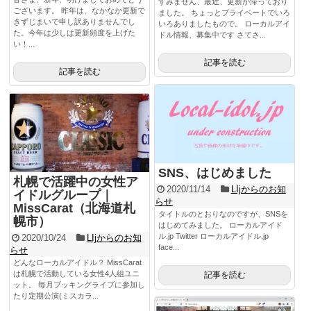
すみません、最近、更新が滞っており
ございます。 昨年は、なかなか更新で
ました。 ちょっとプライベートでいろ
きずじまいで申し訳ありませんでし
いろありましたもので。 ローカルアイ
た。今年は少しは更新頻度を上げた
ドル情報、募集中です さてさ...
い！...
記事を読む
記事を読む
SNS、はじめました
札幌で活躍中の女性ア
2020/11/14
LIjからのお知
イドルグループ｜
らせ
MissCarat（北海道札
タイトルのとおりなのですが、SNSを
幌市）
はじめてみました。 ローカルアイド
ル.jp Twitter ローカルアイドル.jp
2020/10/24
LIjからのお知
face...
らせ
どんなローカルアイドル？ MissCarat
は札幌で活動している女性4人組ユニ
記事を読む
ット。 毎月ブッキングライブに参加し
たり定期公演(ミスカラ...