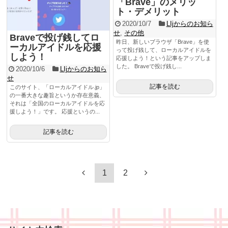
「Brave」のメリッ
ト・デメリット
2020/10/7
LIjからのお知ら
せ
,
その他
Braveで投げ銭してロ
昨日、新しいブラウザ「Brave」を使
ーカルアイドルを応援
って投げ銭して、ローカルアイドルを
しよう！
応援しよう！という記事をアップしま
した。 Braveで投げ銭し...
2020/10/6
LIjからのお知ら
せ
記事を読む
このサイト、「ローカルアイドル.jp」
の一番大きな趣旨というか存在意義、
それは「全国のローカルアイドルを応
援しよう！」です。 応援というの...
記事を読む
1
2