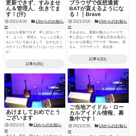
更新できず、すみませ
ブラウザで仮想通貨
ん＆管理人、生きてま
BATが貰えるようにな
す！(汗)
る！｜Brave
2021/4/30
LIjからのお知ら
2021/3/18
LIjからのお知ら
せ
せ
なかなか更新できず、申し訳ないで
すみません、更新が亀さんペースで、
す。 えっと、管理人、ちょっと公私と
申し訳ないです。 不要な広告を表示し
もにいろいろありまして、なかなかこ
ないから快適なブラウザ「Brave」 皆
のサイトに手が回っていないというの
さん、ブラウザって、何を使...
が...
記事を読む
記事を読む
ご当地アイドル・ロー
あけましておめでとう
カルアイドル情報、募
ございます
集中です！
2021/1/1
LIjからのお知ら
2021/2/20
LIjからのお知ら
せ
せ
皆さま、新年、明けましておめでとう