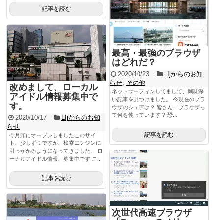
記事を読む
最高・最強のブラウザ
はどれだ？
2020/10/23
LIjからのお知
らせ
,
その他
改めまして、ローカル
ネットサーフィンしてまして、興味深
アイドル情報募集中で
い記事を見つけました。 今現在のブラ
す。
ウザのシェアは？ 皆さん、ブラウザっ
て何を使っています？ 恐...
2020/10/17
LIjからのお知
らせ
記事を読む
今月頭にオープンしましたこのサイ
ト、少しずつですが、検索エンジンに
引っかかるようになってきました。 ロ
ーカルアイドル情報、募集中です こ...
記事を読む
次世代高速ブラウザ