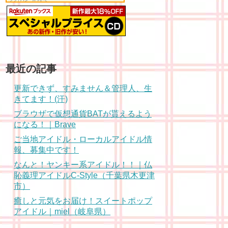
最近の記事
更新できず、すみません＆管理人、生
きてます！(汗)
ブラウザで仮想通貨BATが貰えるよう
になる！｜Brave
ご当地アイドル・ローカルアイドル情
報、募集中です！
なんと！ヤンキー系アイドル！！｜仏
恥義理アイドルC-Style（千葉県木更津
市）
癒しと元気をお届け！スイートポップ
アイドル｜miel（岐阜県）