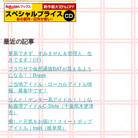
最近の記事
更新できず、すみません＆管理人、生
きてます！(汗)
ブラウザで仮想通貨BATが貰えるよう
になる！｜Brave
ご当地アイドル・ローカルアイドル情
報、募集中です！
なんと！ヤンキー系アイドル！！｜仏
恥義理アイドルC-Style（千葉県木更津
市）
癒しと元気をお届け！スイートポップ
アイドル｜miel（岐阜県）