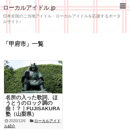
ローカルアイドル.jp
日本全国のご当地アイドル・ローカルアイドルを応援するポータ
ルサイト♪
「
甲府市
」
一覧
名所の入った歌詞、ほ
うとうのロック調の
曲！？｜FUJISAKURA
塾（山梨県）
2020/12/6
ローカルアイド
ル紹介