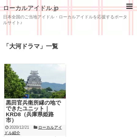
ローカルアイドル.jp
日本全国のご当地アイドル・ローカルアイドルを応援するポータ
ルサイト♪
「
大河ドラマ
」
一覧
黒田官兵衛所縁の地で
できたユニット｜
KRD8（兵庫県姫路
市）
2020/12/21
ローカルアイ
ドル紹介